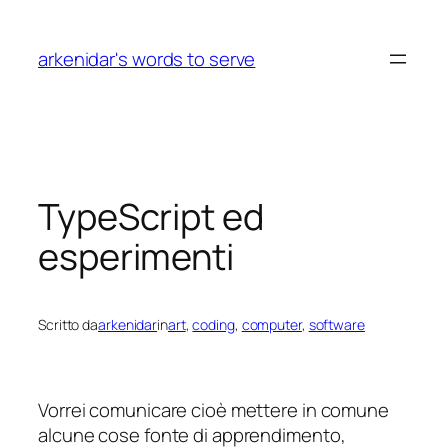
Vai
al
arkenidar's words to serve
contenuto
TypeScript ed
esperimenti
Scritto da
arkenidar
in
art
, 
coding
, 
computer
, 
software
Vorrei comunicare cioè mettere in comune
alcune cose fonte di apprendimento,