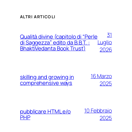
ALTRI ARTICOLI
31
Qualità divine (capitolo di “Perle
Luglio
di Saggezza” edito da B.B.T. :
BhaktiVedanta Book Trust)
2026
16 Marzo
skilling and growing in
comprehensive ways
2025
10 Febbraio
pubblicare HTML e/o
PHP
2025