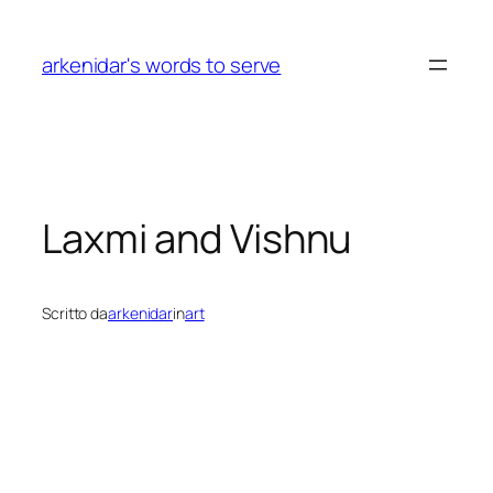
Vai
al
arkenidar's words to serve
contenuto
Laxmi and Vishnu
Scritto da
arkenidar
in
art